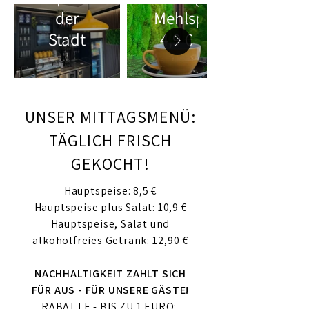
der
Mehlspeise
Stadt
4,9 €
UNSER MITTAGSMENÜ:
TÄGLICH FRISCH
GEKOCHT!
Hauptspeise: 8,5 €​​
Hauptspeise plus Salat: 10,9 €
Hauptspeise, Salat und
alkoholfreies Getränk: 12,90 €
NACHHALTIGKEIT ZAHLT SICH
FÜR AUS - FÜR UNSERE GÄSTE!
RABATTE - BIS ZU 1 EURO: