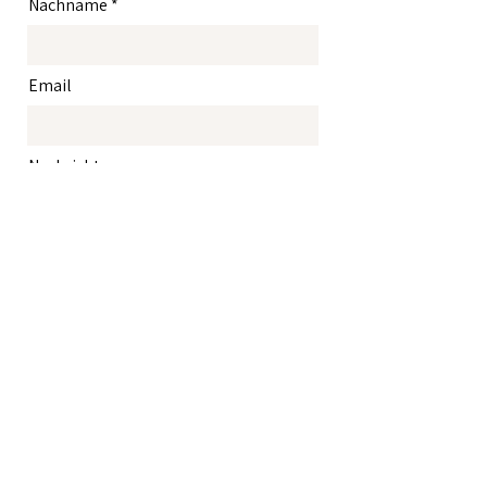
Nachname
Email
Nachricht
Senden
Das Mittagsmenü können Sie
hier
vorbestellen!
Sie können für Ihre Veranstaltung