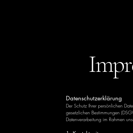
Kaffeeküche by Coffeedocs
Mo - Fr. (werktags) 7:30 - 14:30 Uhr
Kremser Landstraße 20, 3100 St. Pölten
+43 677 631 124 60
Impr
Datenschutzerklärung
Der Schutz Ihrer persönlichen Dat
gesetzlichen Bestimmungen (DSGVO
Datenverarbeitung im Rahmen uns