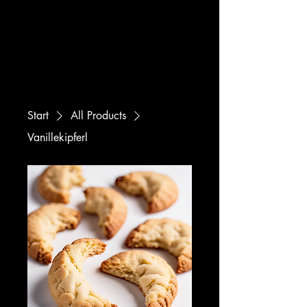
Kaffeeküche by Coffeedocs
Mo - Fr. (werktags) 7:30 - 14:30 Uhr
Kremser Landstraße 20, 3100 St. Pölten
+43 677 631 124 60
Start
All Products
Vanillekipferl