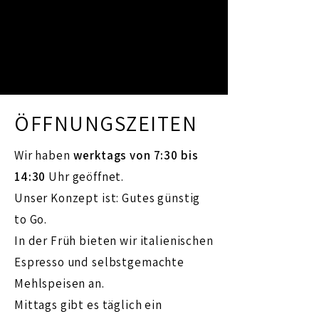
Kaffeeküche by Coffeedocs
Mo - Fr. (werktags) 7:30 - 14:30 Uhr
Kremser Landstraße 20, 3100 St. Pölten
+43 677 631 124 60
ÖFFNUNGSZEITEN
Wir haben
werktags von 7:30 bis
14:30
Uhr geöffnet.
Unser Konzept ist: Gutes günstig
to Go.
In der Früh bieten wir italienischen
Espresso und selbstgemachte
Mehlspeisen an.
Mittags gibt es täglich ein