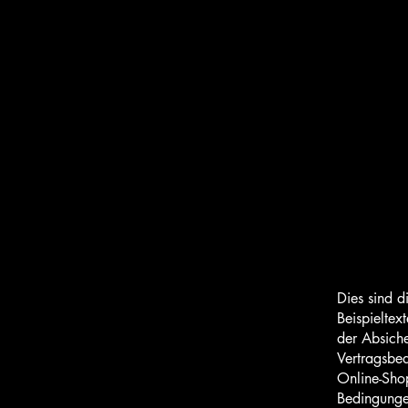
Kaffeeküche by Coffeedocs
Mo - Fr. (werktags) 7:30 - 14:30 Uhr
Kremser Landstraße 20, 3100 St. Pölten
+43 677 631 124 60
Dies sind 
Beispieltex
der Absich
Vertragsbed
Online-Shop
Bedingunge